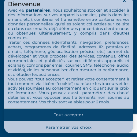
La vie au quotidien
Bienvenue
Avec 46
partenaires
, nous souhaitons stocker et accéder à
Nos activités
des informations sur vos appareils (cookies, pixels dans les
emails, etc.), combiner et transmettre entre partenaires vos
données personnelles, qu'elles soient collectées sur ce site
Actualités
ou dans nos emails, déjà détenues par certains d'entre nous
ou obtenues ultérieurement, y compris dans d'autres
Nous soutenir
contextes.
Traiter ces données (identifiants, navigation, préférences,
achats, programmes de fidélité, adresses IP, postales et
S’engager
emails, téléphone, géolocalisation précise, etc.) permet de
développer et vous proposer des services, contenus, offres
commerciales et publicités sur vos différents appareils et
Nous soutenir
écrans (y compris par email, courrier, SMS, téléphone, audio,
et vidéo), de les personnaliser, d'en mesurer la performance,
Contact
et d'étudier les audiences.
Vous pouvez "tout accepter" et retirer votre consentement à
Espace Presse
tout moment via l'icône "cookie", ou refuser les traceurs et les
activités soumises au consentement en cliquant sur la croix
de fermeture. Vous pouvez aussi "paramétrer des choix"
détaillés et vous opposer aux traitements non soumis au
consentement. Vos choix sont valables pour 6 mois.
© 2026 Tous droits réservés L'Arche en France
Tout accepter
Plan de site
Mentions légales
Politique de confidentialité
Gestion des cookies
Paramétrer vos choix